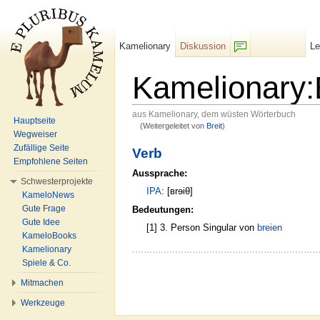
Kamelionary
Diskussion
L
F/b
Kamelionary:
aus Kamelionary, dem wüsten Wörterbuch
Hauptseite
(Weitergeleitet von
Breit
)
Wechseln zu:
Navigation
,
Suche
Wegweiser
Zufällige Seite
Verb
Empfohlene Seiten
Aussprache:
Schwesterprojekte
IPA
: [ʙrɘiθ]
KameloNews
Gute Frage
Bedeutungen:
Gute Idee
[1] 3. Person Singular von
breien
KameloBooks
Kamelionary
Spiele & Co.
Mitmachen
Werkzeuge