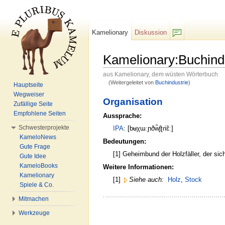
Kamelionary
Diskussion
F/b
Kamelionary:Buchind
aus Kamelionary, dem wüsten Wörterbuch
(Weitergeleitet von
Buchindustrie
)
Hauptseite
Wechseln zu:
Navigation
,
Suche
Wegweiser
Organisation
Zufällige Seite
Empfohlene Seiten
Aussprache:
Schwesterprojekte
IPA
: [bʉχɯːɲðw̃ʃʈɾiɛ̃ː]
KameloNews
Bedeutungen:
Gute Frage
[1] Geheimbund der Holzfäller, der sic
Gute Idee
KameloBooks
Weitere Informationen:
Kamelionary
[1]
Siehe auch:
Holz
,
Stock
Spiele & Co.
Mitmachen
Werkzeuge