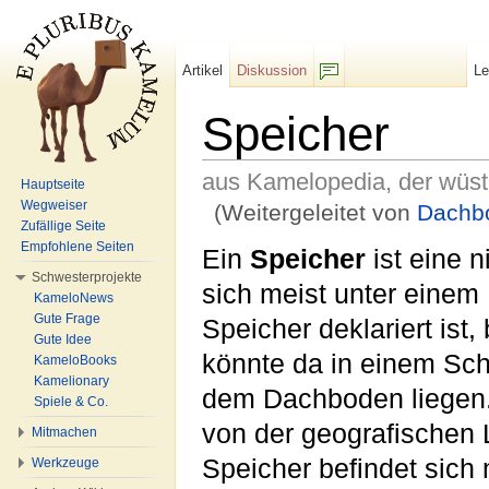
Artikel
Diskussion
L
F/b
Speicher
aus Kamelopedia, der wüs
Hauptseite
Wegweiser
(Weitergeleitet von
Dachb
Zufällige Seite
Wechseln zu:
Navigation
,
Suche
Empfohlene Seiten
Ein
Speicher
ist eine n
Schwesterprojekte
sich meist unter einem
KameloNews
Gute Frage
Speicher deklariert ist
Gute Idee
könnte da in einem Sch
KameloBooks
Kamelionary
dem Dachboden liegen.
Spiele & Co.
von der geografische
Mitmachen
Speicher befindet sic
Werkzeuge