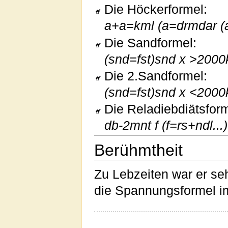
Die Höckerformel:
a+a=kml (a=drmdar (
Die Sandformel:
(snd=fst)snd x >2000k
Die 2.Sandformel:
(snd=fst)snd x <2000
Die Reladiebdiätsform
db-2mnt f (f=rs+ndl...
Berühmtheit
Zu Lebzeiten war er s
die Spannungsformel i