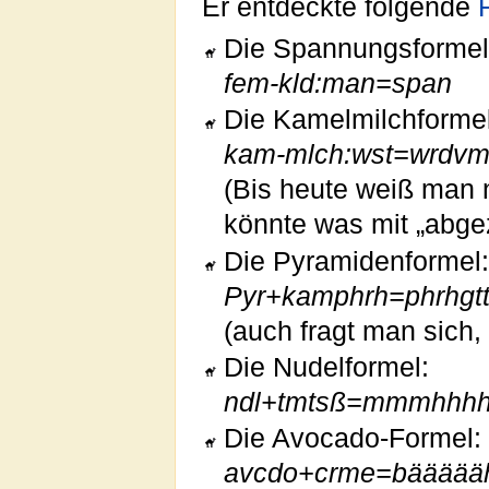
Er entdeckte folgende
Die Spannungsformel
fem-kld:man=span
Die Kamelmilchformel
kam-mlch:wst=wrdvm
(Bis heute weiß man 
könnte was mit „abgez
Die Pyramidenformel
Pyr+kamphrh=phrhgt
(auch fragt man sich,
Die Nudelformel:
ndl+tmtsß=mmmhhhhh
Die Avocado-Formel:
avcdo+crme=bäääääh