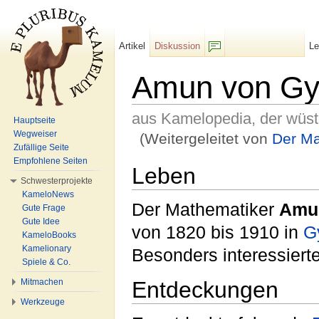
Artikel
Diskussion
L
F/b
Amun von Gy
aus Kamelopedia, der wüs
Hauptseite
Wegweiser
(Weitergeleitet von
Der Ma
Zufällige Seite
Wechseln zu:
Navigation
,
Suche
Empfohlene Seiten
Leben
Schwesterprojekte
KameloNews
Der Mathematiker
Amu
Gute Frage
Gute Idee
von 1820 bis 1910 in
G
KameloBooks
Kamelionary
Besonders interessierte
Spiele & Co.
Entdeckungen
Mitmachen
Werkzeuge