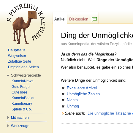
Artikel
Diskussion
F/b
Ding der Unmöglichke
aus Kamelopedia, der wüsten Enzyklopädie
Wechseln zu:
Navigation
,
Suche
Hauptseite
Ja ist denn das die Möglichkeit?
Wegweiser
Natürlich nicht. Weil
Dinge der Unmöglic
Zufällige Seite
Wer also behauptet, es gäbe ein solches 
Empfohlene Seiten
Schwesterprojekte
Weitere Dinge der Unmöglichkeit sind:
KameloNews
Gute Frage
Excellente Artikel
Gute Idee
Unmögliche Zahlen
KameloBooks
Nichts
Kamelionary
Unmog
Spiele & Co.
Siehe auch:
Die unmögliche Tatsache
Mitmachen
Werkzeuge