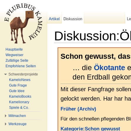
Artikel
Diskussion
L
Diskussion:Ö
Wechseln zu:
Navigation
,
Suche
Hauptseite
Schon gewusst, da
Wegweiser
Zufällige Seite
… die
Ökotante
e
Empfohlene Seiten
Schwesterprojekte
den Erdball geko
KameloNews
Gute Frage
Mit dieser Fangfrage solle
Gute Idee
KameloBooks
gelockt werden. Har har har
Kamelionary
Spiele & Co.
Früher (Archiv)
Mitmachen
Für den schnellen pflegenden Bl
Werkzeuge
Kategorie:Schon gewusst