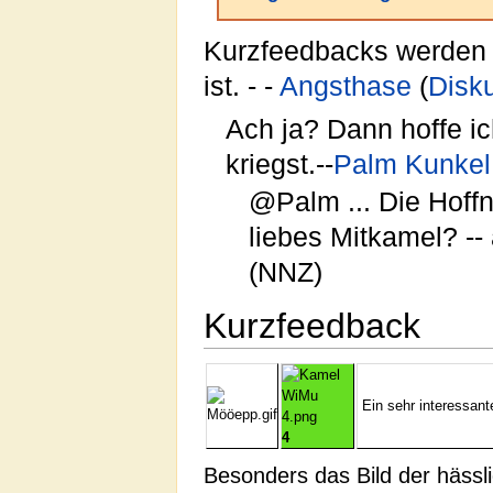
Kurzfeedbacks werden g
ist. - -
Angsthase
(
Disk
Ach ja? Dann hoffe i
kriegst.--
Palm Kunkel
@Palm ... Die Hoffnu
liebes Mitkamel? --
(NNZ)
Kurzfeedback
Ein sehr interessante
4
Besonders das Bild der hässl