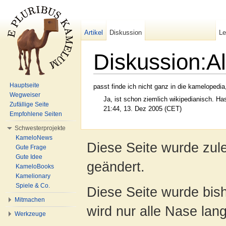
Artikel
Diskussion
L
Diskussion:A
Wechseln zu:
Navigation
,
Suche
Hauptseite
passt finde ich nicht ganz in die kamelopedia,
Wegweiser
Ja, ist schon ziemlich wikipedianisch. H
Zufällige Seite
21:44, 13. Dez 2005 (CET)
Empfohlene Seiten
Schwesterprojekte
KameloNews
Diese Seite wurde zul
Gute Frage
Gute Idee
geändert.
KameloBooks
Kamelionary
Spiele & Co.
Diese Seite wurde bis
Mitmachen
wird nur alle Nase lang 
Werkzeuge