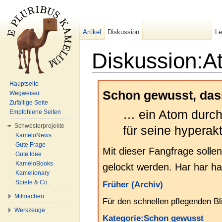
Artikel
Diskussion
L
Diskussion:A
Wechseln zu:
Navigation
,
Suche
Hauptseite
Schon gewusst, da
Wegweiser
Zufällige Seite
… ein Atom durc
Empfohlene Seiten
Schwesterprojekte
für seine hyperak
KameloNews
Gute Frage
Mit dieser Fangfrage solle
Gute Idee
KameloBooks
gelockt werden. Har har har
Kamelionary
Spiele & Co.
Früher (Archiv)
Mitmachen
Für den schnellen pflegenden Bl
Werkzeuge
Kategorie:Schon gewusst