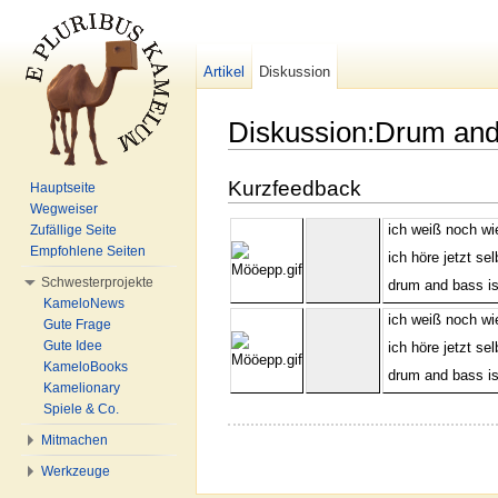
Artikel
Diskussion
Diskussion:Drum an
Wechseln zu:
Navigation
,
Suche
Kurzfeedback
Hauptseite
Wegweiser
ich weiß noch wie
Zufällige Seite
Empfohlene Seiten
ich höre jetzt s
Schwesterprojekte
drum and bass is
KameloNews
ich weiß noch wie
Gute Frage
Gute Idee
ich höre jetzt s
KameloBooks
drum and bass is
Kamelionary
Spiele & Co.
Mitmachen
Werkzeuge