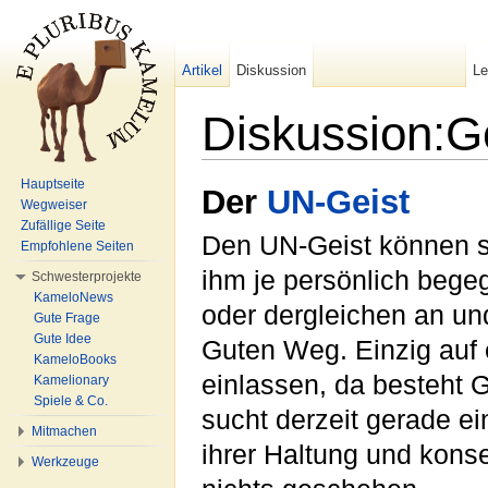
Artikel
Diskussion
L
Diskussion:G
Wechseln zu:
Navigation
,
Suche
Hauptseite
Der
UN-Geist
Wegweiser
Zufällige Seite
Den UN-Geist können sie
Empfohlene Seiten
ihm je persönlich bege
Schwesterprojekte
KameloNews
oder dergleichen an u
Gute Frage
Gute Idee
Guten Weg. Einzig auf e
KameloBooks
einlassen, da besteht G
Kamelionary
Spiele & Co.
sucht derzeit gerade e
Mitmachen
ihrer Haltung und kons
Werkzeuge