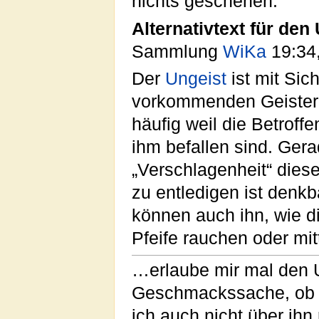
nichts geschehen.
Alternativtext für den
Sammlung
WiKa
19:34,
Der
Ungeist
ist mit Sic
vorkommenden Geister, 
häufig weil die Betroff
ihm befallen sind. Gera
„Verschlagenheit“ diese
zu entledigen ist denk
können auch ihn, wie d
Pfeife rauchen oder mit
…erlaube mir mal den UN
Geschmackssache, ob wi
ich auch nicht über ihn 