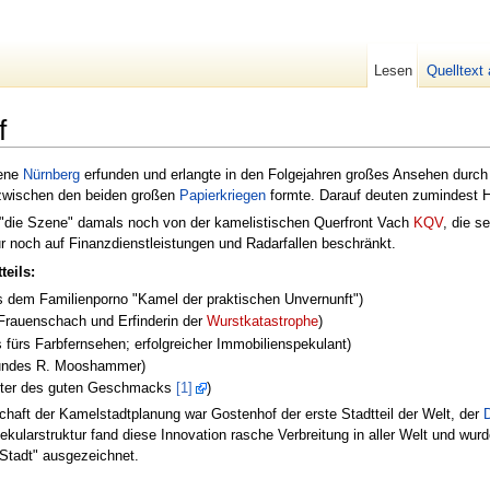
Lesen
Quelltext
f
zene
Nürnberg
erfunden und erlangte in den Folgejahren großes Ansehen durch 
 zwischen den beiden großen
Papierkriegen
formte. Darauf deuten zumindest H
 "die Szene" damals noch von der kamelistischen Querfront Vach
KQV
, die s
ur noch auf Finanzdienstleistungen und Radarfallen beschränkt.
eils:
s dem Familienporno "Kamel der praktischen Unvernunft")
 Frauenschach und Erfinderin der
Wurstkatastrophe
)
 fürs Farbfernsehen; erfolgreicher Immobilienspekulant)
undes R. Mooshammer)
üter des guten Geschmacks
[1]
)
nschaft der Kamelstadtplanung war Gostenhof der erste Stadtteil der Welt, der
kularstruktur fand diese Innovation rasche Verbreitung in aller Welt und wu
Stadt" ausgezeichnet.