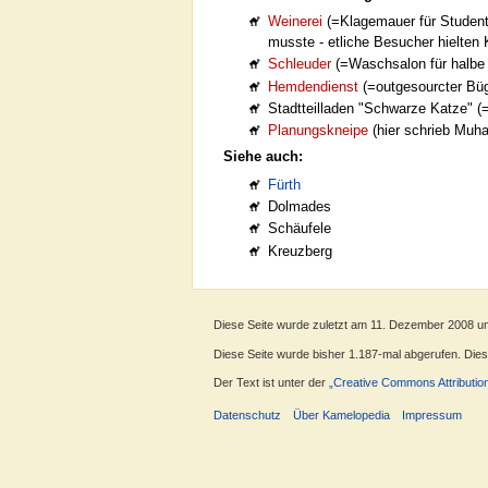
Weinerei
(=Klagemauer für Studente
musste - etliche Besucher hielten
Schleuder
(=Waschsalon für halbe
Hemdendienst
(=outgesourcter Büg
Stadtteilladen "Schwarze Katze" (=A
Planungskneipe
(hier schrieb Muh
Siehe auch:
Fürth
Dolmades
Schäufele
Kreuzberg
Diese Seite wurde zuletzt am 11. Dezember 2008 u
Diese Seite wurde bisher 1.187-mal abgerufen. Dieser
Der Text ist unter der
„Creative Commons Attributio
Datenschutz
Über Kamelopedia
Impressum