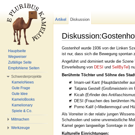
Artikel
Diskussion
Diskussion:Gostenho
Wechseln zu:
Navigation
,
Suche
Gostenhof wurde 1936 von der Linken S
Hauptseite
ist nur, dass sich die Bewegung spontan
Wegweiser
Angeführt und dominiert wurde die Szene
Zufällige Seite
Einverleibung von
DESI
und
SellByTel
) n
Empfohlene Seiten
Berühmte Töchter und Söhne des Stadtt
Schwesterprojekte
KameloNews
Imam-uel Kant (Hauptdarsteller au
Gute Frage
Tatjana Gestell (Großmeisterin im
Gute Idee
Kicah (Erfinder des Antifaschismus
KameloBooks
DESI (Frauchen des berühmten H
Kamelionary
Porno Kalif (=Medienmogul und H
Spiele & Co.
Als Vorreiter in der relativ jungen Wisse
Mitmachen
Schuhsolen und seine unverwüstliche Mole
Kamel gegen langweilige Sonntage in der 
Werkzeuge
Kulturelle Einrichtungen: