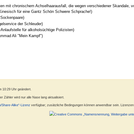
n mit chronischem Achselhaarausfall, die wegen verschiedener Skandale, vor 
 Kinesisch für eine Gantz Schön Schwere Schprache!)
 Sockenpaare)
elservice der Schleuder)
nlaufstelle für alkoholsüchtige Polizisten)
ammad Ali "Mein Kampf")
m 10:29 Uhr geändert.
 Zähler wird nur alle Nase lang aktualisiert.
n/Share-Alike“-Lizenz
verfügbar; zusätzliche Bedingungen können anwendbar sein. Lizenzen f