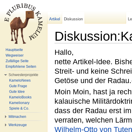
Artikel
Diskussion
L
Diskussion:Ka
Wechseln zu:
Navigation
,
Suche
Hauptseite
Hallo,
Wegweiser
nette Artikel-Idee. Bis
Zufällige Seite
Empfohlene Seiten
Streit- und keine Schre
Schwesterprojekte
Getöse und der Radau.
KameloNews
Gute Frage
Moin Moin, hast ja rec
Gute Idee
KameloBooks
kalauische Militärdoktr
Kamelionary
Spiele & Co.
dass der Radau erst im 
Mitmachen
verraten, welchen Lärm 
Werkzeuge
Wilhelm-Otto von Tute