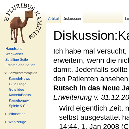
Artikel
Diskussion
L
Diskussion:K
Wechseln zu:
Navigation
,
Suche
Hauptseite
Ich habe mal versucht, 
Wegweiser
erweitern, wenn die nic
Zufällige Seite
Empfohlene Seiten
damit. Jedenfalls sollt
Schwesterprojekte
den Patienten ansehen.
KameloNews
Gute Frage
Rutsch in das Neue J
Gute Idee
KameloBooks
Erweiterung v. 31.12.2
Kamelionary
Spiele & Co.
Wird eigentlich Zeit
Mitmachen
selbst ausgestattet 
Werkzeuge
14:44, 1. Jan 2008 (