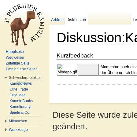
Artikel
Diskussion
L
Diskussion:K
Wechseln zu:
Navigation
,
Suche
Hauptseite
Kurzfeedback
Wegweiser
Zufällige Seite
Momentan noch eine 
Empfohlene Seiten
der Überbau. Ich ble
Schwesterprojekte
KameloNews
Gute Frage
Gute Idee
KameloBooks
Kamelionary
Diese Seite wurde zul
Spiele & Co.
Mitmachen
geändert.
Werkzeuge