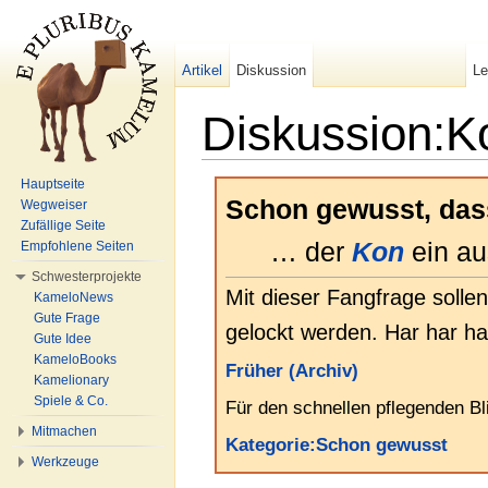
Artikel
Diskussion
L
Diskussion:K
Wechseln zu:
Navigation
,
Suche
Hauptseite
Schon gewusst, da
Wegweiser
Zufällige Seite
… der
Kon
ein au
Empfohlene Seiten
Schwesterprojekte
Mit dieser Fangfrage solle
KameloNews
Gute Frage
gelockt werden. Har har har
Gute Idee
KameloBooks
Früher (Archiv)
Kamelionary
Spiele & Co.
Für den schnellen pflegenden Bl
Mitmachen
Kategorie:Schon gewusst
Werkzeuge