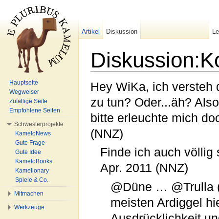
Artikel
Diskussion
L
Diskussion:K
Wechseln zu:
Navigation
,
Suche
Hauptseite
Hey WiKa, ich versteh d
Wegweiser
zu tun? Oder...äh? Also
Zufällige Seite
Empfohlene Seiten
bitte erleuchte mich do
Schwesterprojekte
(NNZ)
KameloNews
Gute Frage
Finde ich auch völlig 
Gute Idee
KameloBooks
Apr. 2011 (NNZ)
Kamelionary
Spiele & Co.
@Düne … @Trulla (*j
Mitmachen
meisten Ardiggel hie
Werkzeuge
Ausdrücklichkeit und