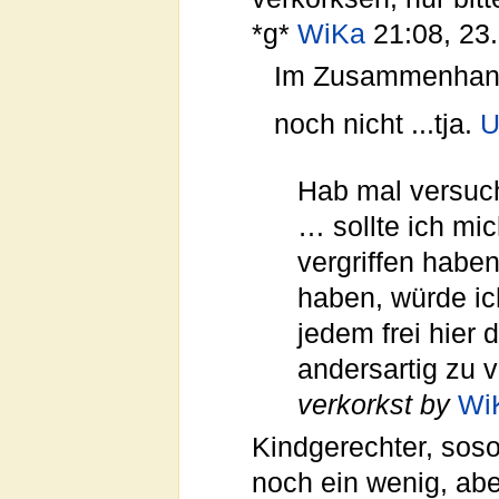
*g*
WiKa
21:08, 23.
Im Zusammenhang 
noch nicht ...tja.
U
Hab mal versuch
… sollte ich mi
vergriffen habe
haben, würde ich
jedem frei hier
andersartig zu 
verkorkst by
Wi
Kindgerechter, soso 
noch ein wenig, abe