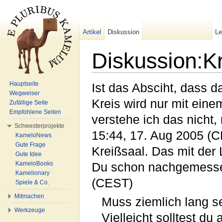
Artikel
Diskussion
L
Diskussion:K
Wechseln zu:
Navigation
,
Suche
Hauptseite
Ist das Absciht, dass d
Wegweiser
Kreis wird nur mit ein
Zufällige Seite
Empfohlene Seiten
verstehe ich das nicht,
Schwesterprojekte
15:44, 17. Aug 2005 (
KameloNews
Gute Frage
Kreißsaal. Das mit der
Gute Idee
KameloBooks
Du schon nachgemesse
Kamelionary
(CEST)
Spiele & Co.
Mitmachen
Muss ziemlich lang sei
Werkzeuge
Vielleicht solltest du