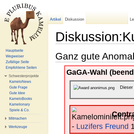
Artikel
Diskussion
L
Diskussion:K
Wechseln zu:
Navigation
,
Suche
Hauptseite
Ganz gute Anomal
Wegweiser
Zufällige Seite
Empfohlene Seiten
GaGA-Wahl (beende
Schwesterprojekte
KameloNews
Dieser
Gute Frage
Gute Idee
KameloBooks
Kamelionary
Spiele & Co.
Contr
Mitmachen
-
Luzifers Freund
1
Werkzeuge