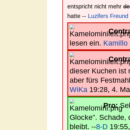
entspricht nicht mehr
de
hatte --
Luzifers Freund
Contr
lesen ein.
Kamillo
Contr
dieser Kuchen ist m
aber fürs Festmahl
WiKa
19:28, 4. Ma
Pro:
Seh
Glocke". Schade, 
bleibt. --
8-D
19:55,