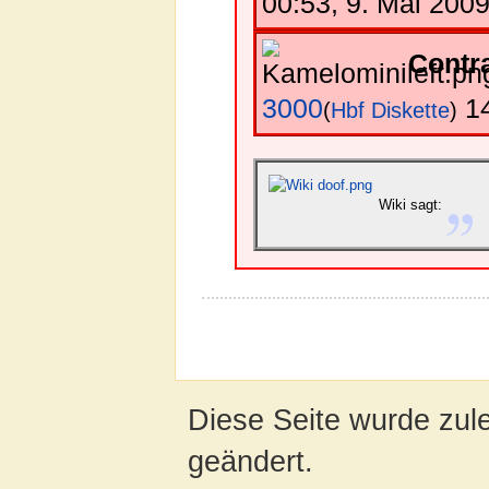
00:53, 9. Mai 200
Contr
3000
14
(
Hbf
Diskette
)
Wiki sagt:
Diese Seite wurde zul
geändert.