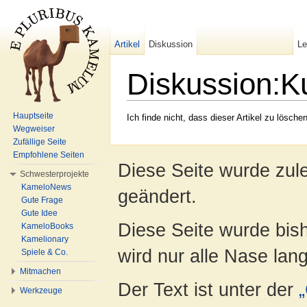
Artikel
Diskussion
L
Diskussion:K
Wechseln zu:
Navigation
,
Suche
Hauptseite
Ich finde nicht, dass dieser Artikel zu lösche
Wegweiser
Zufällige Seite
Empfohlene Seiten
Diese Seite wurde zul
Schwesterprojekte
KameloNews
geändert.
Gute Frage
Gute Idee
Diese Seite wurde bis
KameloBooks
Kamelionary
wird nur alle Nase lang 
Spiele & Co.
Mitmachen
Der Text ist unter der
Werkzeuge