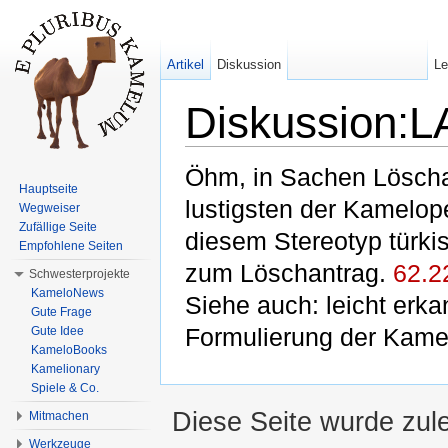
Artikel
Diskussion
L
Diskussion:
Wechseln zu:
Navigation
,
Suche
Öhm, in Sachen Löschant
Hauptseite
lustigsten der Kamelope
Wegweiser
Zufällige Seite
diesem Stereotyp türki
Empfohlene Seiten
zum Löschantrag.
62.2
Schwesterprojekte
KameloNews
Siehe auch: leicht erk
Gute Frage
Gute Idee
Formulierung der Kame
KameloBooks
Kamelionary
Spiele & Co.
Diese Seite wurde zul
Mitmachen
Werkzeuge