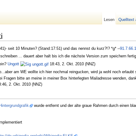
Lesen
Quelltext
i
1)- seit 10 Minuten? (Stand:17:51) und das nennst du kurz?!? *g* --
91.7.66.
chreiben ... dauert aber halt bis ich die nächste Version zum speichern fertig
sein?
Ungott
18:43, 2. Okt. 2010 (NNZ)
...aber am WE wollte ich hier nochmal reingucken, wird ja wohl noch erlaubt s
 bei Fragen bitte an meine in meiner Box hinterlegten Mailadresse wenden, danke
:46, 2. Okt. 2010 (NNZ)
Hintergrundgrafik
wurde entfernt und der alte graue Rahmen durch einen blau
mplementiert
ttp://de.wikipedia.org/wiki/Wikipedia:ELKE