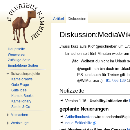
Artikel
Diskussion
Diskussion:MediaWik
Wechseln zu:
Navigation
,
Suche
„muss kurz aufs Klo“ (geschrieben um 17:4
Hauptseite
bin schon seit fünf Minuten wieder am s
Wegweiser
Zufällige Seite
@fc: Wolltest du nicht im Urlaub 
Empfohlene Seiten
@ungott: ich bin doch im Urlaub
Schwesterprojekte
P.S.:und auch für Treiber gilt:
KameloNews
@WiMu: aso :) --
91.7.66.139
18
Gute Frage
Notizzettel
Gute Idee
KameloBooks
Version 1.16.:
Usability-Initiative
die
Kamelionary
Spiele & Co.
geplante Neuerungen
Mitmachen
Artikelbaukasten
wird standardmäßig i
neue Editierhilfe
Werkzeuge
und überhaupt der Sinn des Ganzen:
h