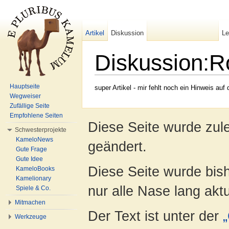
Artikel
Diskussion
L
Diskussion:R
Wechseln zu:
Navigation
,
Suche
Hauptseite
super Artikel - mir fehlt noch ein Hinweis auf
Wegweiser
Zufällige Seite
Empfohlene Seiten
Diese Seite wurde zul
Schwesterprojekte
KameloNews
geändert.
Gute Frage
Gute Idee
Diese Seite wurde bish
KameloBooks
Kamelionary
nur alle Nase lang aktua
Spiele & Co.
Mitmachen
Der Text ist unter der
Werkzeuge