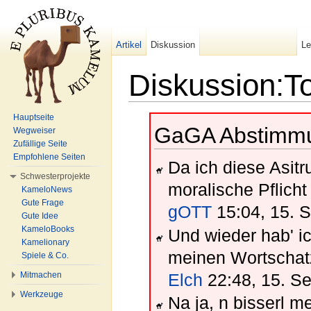
Artikel
Diskussion
L
Diskussion:To
Wechseln zu:
Navigation
,
Suche
Hauptseite
GaGA Abstimmu
Wegweiser
Zufällige Seite
Empfohlene Seiten
Da ich diese Asitr
Schwesterprojekte
moralische Pflicht
KameloNews
Gute Frage
gOTT
15:04, 15. 
Gute Idee
KameloBooks
Und wieder hab' i
Kamelionary
meinen Wortscha
Spiele & Co.
Mitmachen
Elch
22:48, 15. S
Werkzeuge
Na ja, n bisserl me