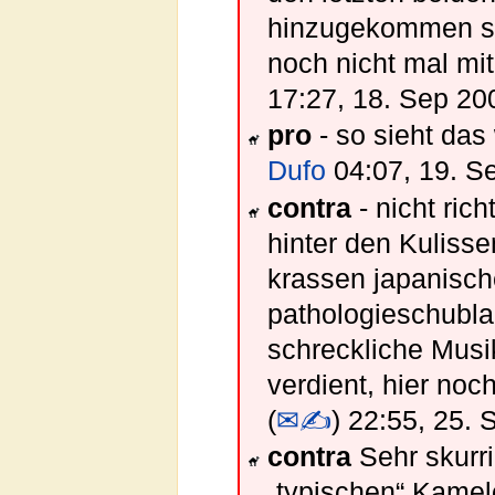
hinzugekommen sind
noch nicht mal mi
17:27, 18. Sep 20
pro
- so sieht das 
Dufo
04:07, 19. S
contra
- nicht rich
hinter den Kulisse
krassen japanisch
pathologieschubla
schreckliche Musi
verdient, hier noch
(
✉✍
) 22:55, 25.
contra
Sehr skurr
„typischen“ Kamel