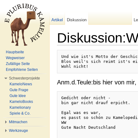
Artikel
Diskussion
L
Diskussion:W
Wechseln zu:
Navigation
,
Suche
Hauptseite
Und wie ist's Motto der Geschich
Wegweiser
Blos weil's sich reimt ist's ei
Zufällige Seite
Empfohlene Seiten
Schwesterprojekte
Anm.d.Teule:bis hier von mir
KameloNews
Gute Frage
Gute Idee
Gedicht oder nicht -

KameloBooks
bin gar nicht drauf erpicht.

Kamelionary
Egal was es war,

Spiele & Co.
es passt so schön zu Kamelopedia
Mitmachen
WW

Gute Nacht Deutschland

Werkzeuge