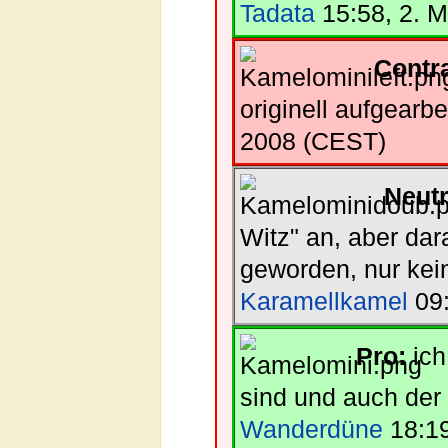
Tadata
15:58, 2. 
Contr
originell aufgearbe
2008 (CEST)
Neutr
Witz" an, aber dar
geworden, nur kei
Karamellkamel
09:
Pro:
ich
sind und auch der u
Wanderdüne
18:19