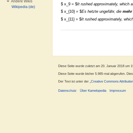
Andere Wikis
$ x_9 = $
It rushed approximately, which 
Wikipedia (de)
$ x_{10} = $
Es hetzte ungefähr, die
mehr
$ x_{11} = $
It rushed approximately, whi
Diese Seite wurde zuletzt am 20. Januar 2018 um 1
Diese Seite wurde bisher 5.985-mal abgerufen. Dieser
Der Text ist unter der
„Creative Commons Attributio
Datenschutz
Über Kamelopedia
Impressum