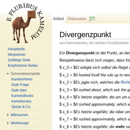
Artikel
Diskussion
F/b
Divergenzpunkt
aus Kamelopedia, der wüsten Enzyklopädie
Wechseln zu:
Navigation
,
Suche
Hauptseite
Ein
Divergenzpunkt
ist der Punkt, an d
Wegweiser
Beispielsweise lässt sich zeigen, dass fü
Zufällige Seite
Empfohlene Seiten
$ x_0 = $
Er erlegte sich selbst die Regel
Schwesterprojekte
$ x_1 = $
It hunted itself the rule up to ne
KameloNews
$ x_2 = $
Es jagte sich, welches die
Richtl
Gute Frage
$ x_3 = $
It rushed about, which ask the gui
Gute Idee
KameloBooks
$ x_4 = $
Es hetzte ungefähr, die um um di
Kamelionary
$ x_5 = $
It rushed approximately, which ask
Spiele & Co.
$ x_6 = $
Es hetzte ungefähr, die rüber um
Mitmachen
$ x_7 = $
It rushed approximately, which as
Werkzeuge
$ x_8 = $
Es hetzte ungefähr, die
mehr
rue