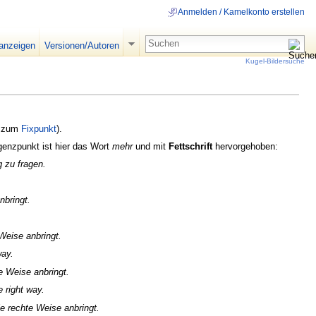
Anmelden / Kamelkonto erstellen
 anzeigen
Versionen/Autoren
Kugel-Bildersuche
r zum
Fixpunkt
).
rgenzpunkt ist hier das Wort
mehr
und mit
Fettschrift
hervorgehoben:
 zu fragen.
nbringt.
 Weise anbringt.
way.
te Weise anbringt.
e right way.
ie rechte Weise anbringt.