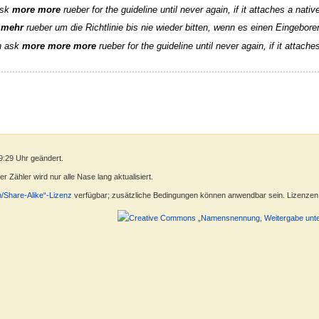
ask
more more
rueber for the guideline until never again, if it attaches a native
 mehr
rueber um die Richtlinie bis nie wieder bitten, wenn es einen Eingebore
ch ask
more more more
rueber for the guideline until never again, if it attache
9:29 Uhr geändert.
 Zähler wird nur alle Nase lang aktualisiert.
n/Share-Alike“-Lizenz
verfügbar; zusätzliche Bedingungen können anwendbar sein. Lizenzen f