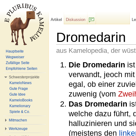
Artikel
Diskussion
L
F/b
Dromedarin
aus Kamelopedia, der wüs
Hauptseite
Wegweiser
Wechseln zu:
Navigation
,
Suche
Die Dromedarin
ist
Zufällige Seite
Empfohlene Seiten
verwandt, jeoch mi
Schwesterprojekte
egal, ob einer zuvi
KameloNews
Gute Frage
zuwenig (vom
Zwei
Gute Idee
KameloBooks
Das Dromedarin
is
Kamelionary
welche dazu führt,
Spiele & Co.
Mitmachen
halluzinieren und s
Werkzeuge
(meistens den
linke