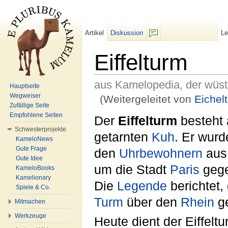
Artikel
Diskussion
L
F/b
Eiffelturm
aus Kamelopedia, der wüs
Hauptseite
Wegweiser
(Weitergeleitet von
Eichel
Zufällige Seite
Wechseln zu:
Navigation
,
Suche
Empfohlene Seiten
Der
Eiffelturm
besteht 
Schwesterprojekte
getarnten
Kuh
. Er wurd
KameloNews
Gute Frage
den
Uhrbewohnern
aus 
Gute Idee
um die Stadt
Paris
gege
KameloBooks
Kamelionary
Die
Legende
berichtet,
Spiele & Co.
Turm
über den
Rhein
ge
Mitmachen
Werkzeuge
Heute dient der Eiffelt