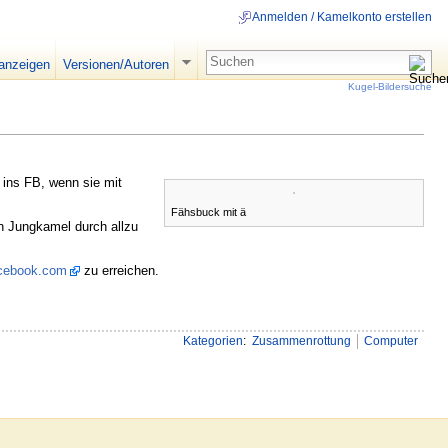
Anmelden / Kamelkonto erstellen
 anzeigen
Versionen/Autoren
Kugel-Bildersuche
 ins FB, wenn sie mit
Fähsbuck mit ä
n Jungkamel durch allzu
acebook.com
zu erreichen.
Kategorien
:
Zusammenrottung
Computer