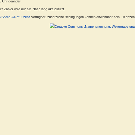
5 Uhr geändert.
 Zähler wird nur alle Nase lang aktualisiert.
n/Share-Alike“-Lizenz
verfügbar; zusätzliche Bedingungen können anwendbar sein. Lizenzen f