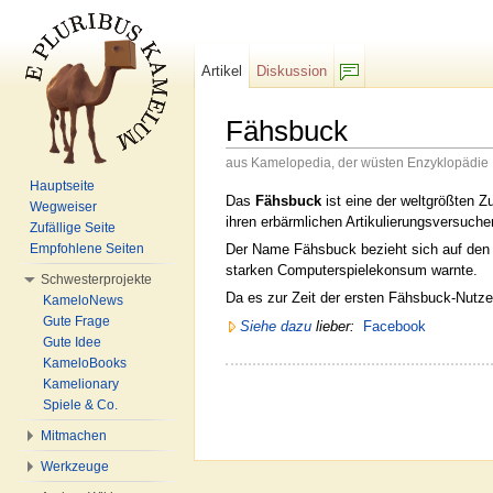
Artikel
Diskussion
F/b
Fähsbuck
aus Kamelopedia, der wüsten Enzyklopädie
Wechseln zu:
Navigation
,
Suche
Hauptseite
Das
Fähsbuck
ist eine der weltgrößten Z
Wegweiser
ihren erbärmlichen Artikulierungsversuche
Zufällige Seite
Der Name Fähsbuck bezieht sich auf den 
Empfohlene Seiten
starken Computerspielekonsum warnte.
Schwesterprojekte
Da es zur Zeit der ersten Fähsbuck-Nutz
KameloNews
Gute Frage
Siehe dazu
lieber:
Facebook
Gute Idee
KameloBooks
Kamelionary
Spiele & Co.
Mitmachen
Werkzeuge