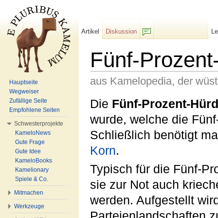
Artikel
Diskussion
L
F/b
Fünf-Prozent
aus Kamelopedia, der wüs
Hauptseite
Wegweiser
Wechseln zu:
Navigation
,
Suche
Die
Fünf-Prozent-Hür
Zufällige Seite
Empfohlene Seiten
wurde, welche die Fünf
Schwesterprojekte
Schließlich benötigt ma
KameloNews
Gute Frage
Korn
.
Gute Idee
KameloBooks
Typisch für die Fünf-Pr
Kamelionary
Spiele & Co.
sie zur Not auch kriec
Mitmachen
werden. Aufgestellt wir
Werkzeuge
Parteienlandschaften z