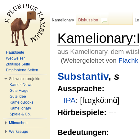
Kamelionary
Diskussion
L
F/b
Kamelionary
aus Kamelionary, dem wüs
Hauptseite
Wegweiser
(Weitergeleitet von
Flach
Zufällige Seite
Wechseln zu:
Navigation
,
Suche
Empfohlene Seiten
Substantiv
,
s
Schwesterprojekte
KameloNews
Aussprache:
Gute Frage
Gute Idee
IPA
: [fʟɑχkõːmɑ̃]
KameloBooks
Kamelionary
Hörbeispiele:
---
Spiele & Co.
Mitmachen
Bedeutungen:
Werkzeuge