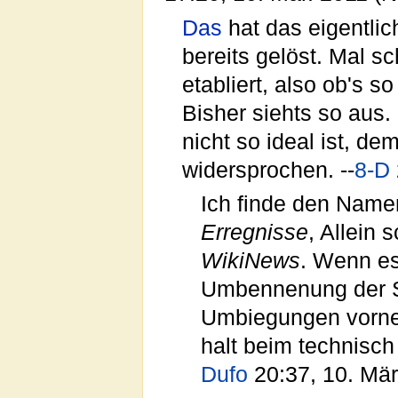
Das
hat das eigentli
bereits gelöst. Mal 
etabliert, also ob's 
Bisher siehts so au
nicht so ideal ist, de
widersprochen. --
8-D
Ich finde den Nam
Erregnisse
, Allein
WikiNews
. Wenn es 
Umbennenung der S
Umbiegungen vorneh
halt beim technisc
Dufo
20:37, 10. Mär