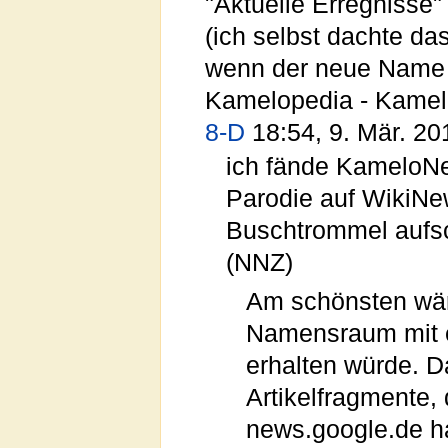
"Aktuelle Erregniss
(ich selbst dachte das
wenn der neue Name a
Kamelopedia - Kamel
8-D
18:54, 9. Mär. 20
ich fände KameloNe
Parodie auf WikiNew
Buschtrommel aufsch
(NNZ)
Am schönsten wä
Namensraum mit e
erhalten würde. D
Artikelfragmente,
news.google.de h