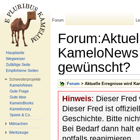
Forum
L
Forum:Aktuel
KameloNews 
Hauptseite
Wegweiser
gewünscht?
Zufällige Seite
Empfohlene Seiten
Wechseln zu:
Navigation
,
Suche
Schwesterprojekte
Forum
> Aktuelle Erregnisse wird K
KameloNews
Gute Frage
Hinweis
: Dieser Fred
Gute Idee
KameloBooks
Dieser Fred ist offiziel
Kamelionary
Spiele & Co.
Geschichte. Bitte nic
Mitmachen
Bei Bedarf dann halt 
Werkzeuge
notfalls reanimieren.