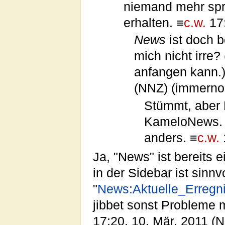
niemand mehr spr
erhalten. ≡
c.w.
17:
News
ist doch 
mich nicht irre?
anfangen kann.)
(NNZ) (immerno
Stümmt, aber 
KameloNews. S
anders. ≡
c.w.
Ja, "News" ist bereit
in der Sidebar ist sinnv
"
News:Aktuelle_Erregn
jibbet sonst Probleme m
17:20, 10. Mär. 2011 (