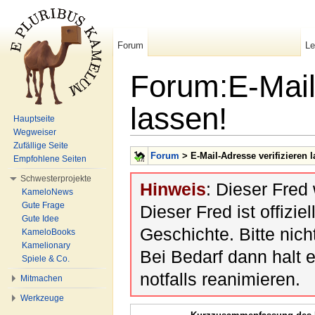
Forum
L
Forum:E-Mail-
lassen!
Hauptseite
Wegweiser
Wechseln zu:
Navigation
,
Suche
Zufällige Seite
Forum
> E-Mail-Adresse verifizieren l
Empfohlene Seiten
Schwesterprojekte
Hinweis
: Dieser Fred
KameloNews
Gute Frage
Dieser Fred ist offiziel
Gute Idee
Geschichte. Bitte nic
KameloBooks
Kamelionary
Bei Bedarf dann halt 
Spiele & Co.
notfalls reanimieren.
Mitmachen
Werkzeuge