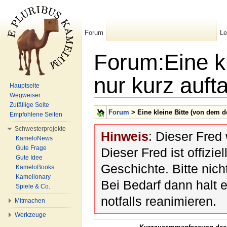
Forum
L
Forum:Eine kl
nur kurz auft
Hauptseite
Wegweiser
Wechseln zu:
Navigation
,
Suche
Zufällige Seite
Forum
> Eine kleine Bitte (von dem d
Empfohlene Seiten
Schwesterprojekte
Hinweis
: Dieser Fred
KameloNews
Gute Frage
Dieser Fred ist offiziel
Gute Idee
Geschichte. Bitte nic
KameloBooks
Kamelionary
Bei Bedarf dann halt 
Spiele & Co.
notfalls reanimieren.
Mitmachen
Werkzeuge