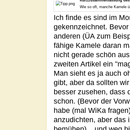
Kurzzusammenfassung des 
Wie so oft, manche Kamele üb
Ich finde es sind im M
gekennzeichnet. Bevor
anderen (ÜA zum Beispie
fähige Kamele daran m
nicht gerade schön aus
zweiten Artikel ein "mag
Man sieht es ja auch oh
gibt, aber da sollten w
besser zusehen, dass 
schon. (Bevor der Vorw
habe (mal WiKa fragen)
anzudichten, aber das is
bemühen) .. und weg bin