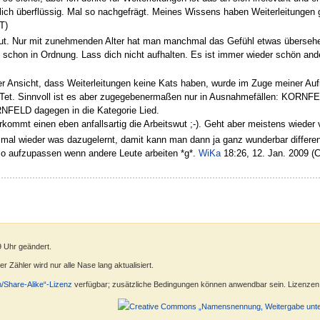
lich überflüssig. Mal so nachgefrägt. Meines Wissens haben Weiterleitungen g
T)
t. Nur mit zunehmenden Alter hat man manchmal das Gefühl etwas übersehe
 schon in Ordnung. Lass dich nicht aufhalten. Es ist immer wieder schön an
 Ansicht, dass Weiterleitungen keine Kats haben, wurde im Zuge meiner Aufr
Tet. Sinnvoll ist es aber zugegebenermaßen nur in Ausnahmefällen: KORNFEL
FELD dagegen in die Kategorie Lied.
kommt einen eben anfallsartig die Arbeitswut ;-). Geht aber meistens wieder vo
mal wieder was dazugelernt, damit kann man dann ja ganz wunderbar differen
so aufzupassen wenn andere Leute arbeiten *g*.
WiKa
18:26, 12. Jan. 2009 (
9 Uhr geändert.
 Zähler wird nur alle Nase lang aktualisiert.
n/Share-Alike“-Lizenz
verfügbar; zusätzliche Bedingungen können anwendbar sein. Lizenzen f