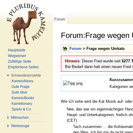
Forum
Forum:Frage wegen
Wechseln zu:
Navigation
,
Suche
Forum
> Frage wegen Umkats
Hauptseite
Wegweiser
Hinweis
: Dieser Fred wurde seit
6277 T
Zufällige Seite
Bei Bedarf dann halt einen neuen Fred s
Empfohlene Seiten
Schwesterprojekte
Kurzzusamme
KameloNews
Kategorien w
Gute Frage
Gute Idee
KameloBooks
Wie ich sehe wird die Kat Musik auf- oder
Kamelionary
Nee, das war ein eigenmächtiges Hande
Spiele & Co.
Haupt- und Unterkategorien; freilich
Mitmachen
(CET)
Werkzeuge
Tach zusammen … die Aufräumaktion,
den Weg. Ich bin mir da nicht ganz 