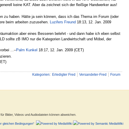
enerell keine KAT. Aber da zeichnet sich der fleißige Handwerker aus!
n zu haben. Hätte ja sein können, dass ich das Thema im Forum (oder
dere beim arbeiten zuzusehen.
Luzifers Freund
18:13, 12. Jan. 2009
äumaktion aber eines Besseren belehrt - und dann habe ich eben selbst
D sollte zB IMO nur die Kategorien Landwirtschaft und Möbel, der
rbei ...--
Palm Kunkel
18:17, 12. Jan. 2009 (CET)
zieren.
CET)
Kategorien
:
Erledigter Fred
Versandeter-Fred
Forum
ür Bilder, Videos und Audiodateien können abweichen.