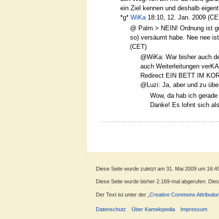
ein Ziel kennen und deshalb eigent
*g*
WiKa
18:10, 12. Jan. 2009 (CE
@ Palm > NEIN! Ordnung ist gu
so) versäumt habe. Nee nee ist
(CET)
@WiKa: War bisher auch der
auch Weiterleitungen verKA
Redirect EIN BETT IM KORN
@Luzi: Ja, aber und zu über
Wow, da hab ich gerade 
Danke! Es lohnt sich al
Diese Seite wurde zuletzt am 31. Mai 2009 um 16:4
Diese Seite wurde bisher 2.169-mal abgerufen. Dieser
Der Text ist unter der
„Creative Commons Attributio
Datenschutz
Über Kamelopedia
Impressum