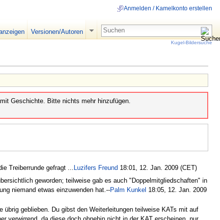
Anmelden / Kamelkonto erstellen
 anzeigen
Versionen/Autoren
Kugel-Bildersuche
mit Geschichte. Bitte nichts mehr hinzufügen.
e Treiberrunde gefragt ...
Luzifers Freund
18:01, 12. Jan. 2009 (CET)
bersichtlich geworden; teilweise gab es auch "Doppelmitgliedschaften" in
nung niemand etwas einzuwenden hat.--
Palm Kunkel
18:05, 12. Jan. 2009
 übrig geblieben. Du gibst den Weiterleitungen teilweise KATs mit auf
eher verwirrend, da diese doch ohnehin nicht in der KAT erscheinen, nur