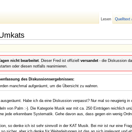
Lesen
Quelltext
 Umkats
agen nicht bearbeitet
. Dieser Fred ist offiziell
versandet
- die Diskussion da
tarten oder diesen notfalls reanimieren.
nfassung des Diskussionsergebnisses:
erden manchmal aufgeräumt, um die Übersicht zu wahren.
 ausgeräumt. Habe ich da eine Diskussion verpasst? Nur mal so neugierig in di
ln von Palm :-). Die Kategorie Musik war mit ca. 250 Einträgen reichlich unü
 ohne jede erkennbare Systematik. Gehe davon aus, dass gegen ein wenig Ord
 so denke ich ist sehr sinnvoll in der KAT Musik. Bei mir ist nur eine Frage
so sicher, aber ich denke für Weiterleitungen ist das an sich irrelevant und 