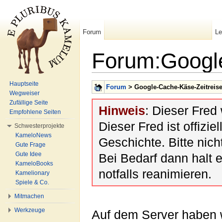
Forum
L
Forum:Google
Wechseln zu:
Navigation
,
Suche
Hauptseite
Forum
> Google-Cache-Käse-Zeitreis
Wegweiser
Zufällige Seite
Hinweis
: Dieser Fred
Empfohlene Seiten
Dieser Fred ist offiziel
Schwesterprojekte
KameloNews
Geschichte. Bitte nic
Gute Frage
Gute Idee
Bei Bedarf dann halt 
KameloBooks
notfalls reanimieren.
Kamelionary
Spiele & Co.
Mitmachen
Werkzeuge
Auf dem Server haben w