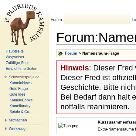
Forum
L
Forum:Name
Wechseln zu:
Navigation
,
Suche
Hauptseite
Forum
> Namensraum-Frage
Wegweiser
Zufällige Seite
Hinweis
: Dieser Fred
Empfohlene Seiten
Dieser Fred ist offiziel
Schwesterprojekte
KameloNews
Geschichte. Bitte nic
Gute Frage
Gute Idee
Bei Bedarf dann halt 
KameloBooks
notfalls reanimieren.
Kamelionary
Spiele & Co.
Mitmachen
Kurzzusammenfassu
Werkzeuge
Extra-Namensräume fa