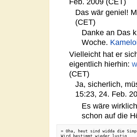
Feb. 2009 (CET)
Das wär geniel! M
(CET)
Danke an Das kl
Woche.
Kamelo
Vielleicht hat er si
eigentlich hierhin:
w
(CET)
Ja, sicherlich, m
15:23, 24. Feb. 2
Es wäre wirklic
schon auf die H
= Oha, heut sind widda die Simp
Wird bestimmt wieder lustig