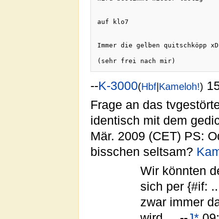
auf klo7
Immer die gelben quitschköpp xD
--
K-3000
15
(
Hbf
|
Kameloh!
)
Frage an das tvgestörte
identisch mit dem gedi
Mär. 2009 (CET) PS: Od
bisschen seltsam?
Kam
Wir könnten de
sich per {#if:
zwar immer dan
wird ... --
J*
09: