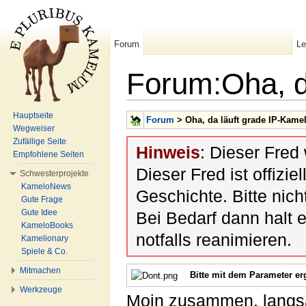
Forum
L
Forum:Oha, d
Wechseln zu:
Navigation
,
Suche
Hauptseite
Forum
> Oha, da läuft grade IP-Kame
Wegweiser
Zufällige Seite
Hinweis
: Dieser Fred
Empfohlene Seiten
Dieser Fred ist offiziel
Schwesterprojekte
KameloNews
Geschichte. Bitte nic
Gute Frage
Gute Idee
Bei Bedarf dann halt 
KameloBooks
notfalls reanimieren.
Kamelionary
Spiele & Co.
Mitmachen
Bitte mit dem Parameter e
Werkzeuge
Moin zusammen, langs