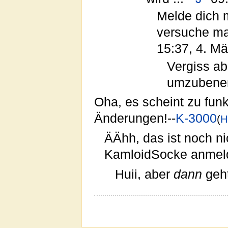
Melde dich 
versuche mal
15:37, 4. Mä
Vergiss ab
umzubenen
Oha, es scheint zu funk
Änderungen!--
K-3000
(
H
ÄÄhh, das ist noch ni
KamloidSocke anmel
Huii, aber
dann
geht