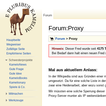
Forum
Forum:Proxy
Wechseln zu:
Navigation
,
Suche
Forum
> Proxy
Hauptseite
Wegweiser
Hinweis
: Dieser Fred wurde seit
4175 T
Zufällige Seite
Bei Bedarf dann halt einen neuen Fred s
Empfohlene Seiten
Schwesterprojekte
KameloNews
Gute Frage
Mal aus aktuellem Anlass:
Gute Idee
In der Wikipedia sind aus Gründen einer
KameloBooks
umgesetzt. Da für eine solche Liste in de
Kamelionary
zwar eine Heidenarbeit, aber wozu sonst g
Spiele & Co.
Wir müssten eine solche Sperrung dieser 
Mitmachen
Proxy-Server munter als IP weiterstänkern
Werkzeuge