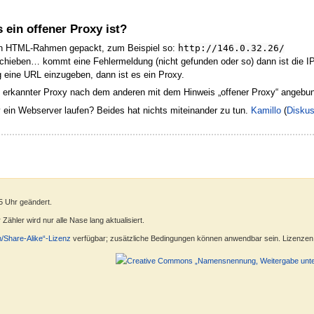
 ein offener Proxy ist?
den HTML-Rahmen gepackt, zum Beispiel so:
http://‎146.0.32.26/
schieben… kommt eine Fehlermeldung (nicht gefunden oder so) dann ist die I
g eine URL einzugeben, dann ist es ein Proxy.
ein erkannter Proxy nach dem anderen mit dem Hinweis „offener Proxy“ angeb
ein Webserver laufen? Beides hat nichts miteinander zu tun.
Kamillo
(
Diskus
5 Uhr geändert.
ähler wird nur alle Nase lang aktualisiert.
n/Share-Alike“-Lizenz
verfügbar; zusätzliche Bedingungen können anwendbar sein. Lizenzen f