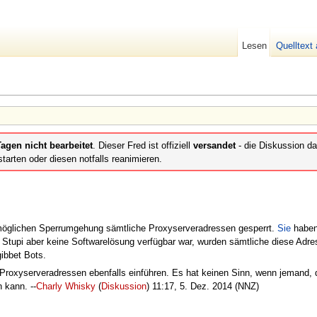
Lesen
Quelltext
agen nicht bearbeitet
. Dieser Fred ist offiziell
versandet
- die Diskussion da
tarten oder diesen notfalls reanimieren.
 möglichen Sperrumgehung sämtliche Proxyserveradressen gesperrt.
Sie
haben 
r Stupi aber keine Softwarelösung verfügbar war, wurden sämtliche diese Adre
ibbet Bots.
Proxyserveradressen ebenfalls einführen. Es hat keinen Sinn, wenn jemand, 
 kann. --
Charly Whisky
(
Diskussion
) 11:17, 5. Dez. 2014 (NNZ)