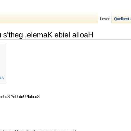
Lesen
Quelltext
 s'theg ,elemaK ebiel alloaH
7A
nohcS ?riD dnU !lala oS