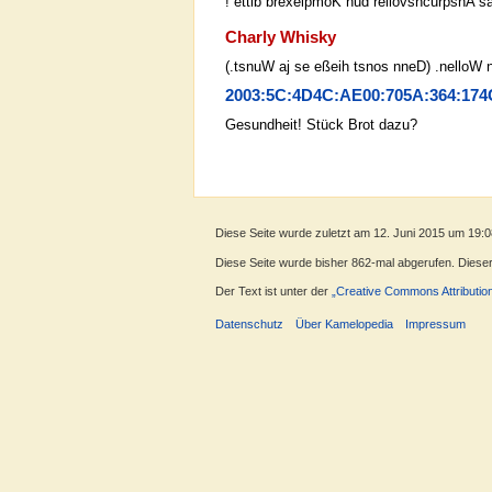
! ettib brexelpmoK nud rellovshcurpsnA 
Charly Whisky
Kunst kommt von Können und nicht von Wo
2003:5C:4D4C:AE00:705A:364:17
Gesundheit! Stück Brot dazu?
Diese Seite wurde zuletzt am 12. Juni 2015 um 19:0
Diese Seite wurde bisher 862-mal abgerufen. Dieser Z
Der Text ist unter der
„Creative Commons Attributio
Datenschutz
Über Kamelopedia
Impressum