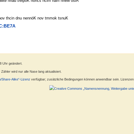
sawte nnad treipoK nohcs hcim nam nnew oslA
llen. (Denn sonst hieße es ja Wunst.)
4C:BE7A
8 Uhr geändert.
ähler wird nur alle Nase lang aktualisiert.
n/Share-Alike“-Lizenz
verfügbar; zusätzliche Bedingungen können anwendbar sein. Lizenzen f