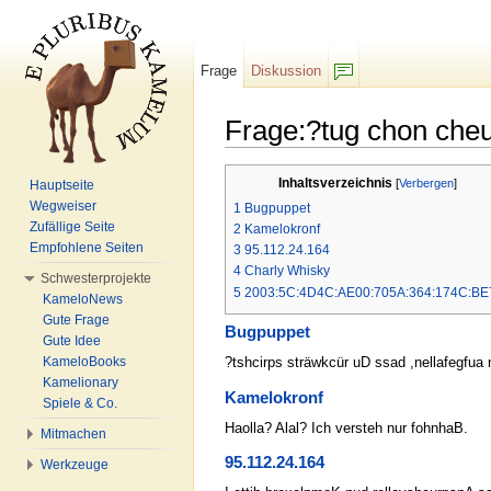
Frage
Diskussion
F/b
Frage:?tug chon cheu
Wechseln zu:
Navigation
,
Suche
Inhaltsverzeichnis
[
Verbergen
]
Hauptseite
Wegweiser
1
Bugpuppet
Zufällige Seite
2
Kamelokronf
Empfohlene Seiten
3
95.112.24.164
4
Charly Whisky
Schwesterprojekte
5
2003:5C:4D4C:AE00:705A:364:174C:BE
KameloNews
Gute Frage
Bugpuppet
Gute Idee
KameloBooks
?tshcirps sträwkcür uD ssad ,nellafegfua 
Kamelionary
Kamelokronf
Spiele & Co.
Haolla? Alal? Ich versteh nur fohnhaB.
Mitmachen
95.112.24.164
Werkzeuge