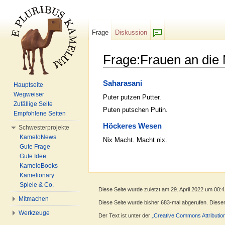
Frage
Diskussion
F/b
Frage:Frauen an die
Wechseln zu:
Navigation
,
Suche
Saharasani
Hauptseite
Wegweiser
Puter putzen Putter.
Zufällige Seite
Puten putschen Putin.
Empfohlene Seiten
Höckeres Wesen
Schwesterprojekte
KameloNews
Nix Macht. Macht nix.
Gute Frage
Gute Idee
KameloBooks
Kamelionary
Spiele & Co.
Diese Seite wurde zuletzt am 29. April 2022 um 00:
Mitmachen
Diese Seite wurde bisher 683-mal abgerufen. Dieser Z
Werkzeuge
Der Text ist unter der
„Creative Commons Attributio