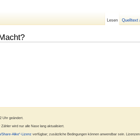
Lesen
Quelltext
 Macht?
42 Uhr geändert.
ähler wird nur alle Nase lang aktualisiert.
n/Share-Alike“-Lizenz
verfügbar; zusätzliche Bedingungen können anwendbar sein. Lizenzen f