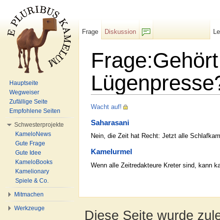
Frage
Diskussion
L
F/b
Frage:Gehört 
Lügenpresse
Hauptseite
Wegweiser
Wechseln zu:
Navigation
,
Suche
Zufällige Seite
Wacht auf!
Empfohlene Seiten
Saharasani
Schwesterprojekte
KameloNews
Nein, die Zeit hat Recht: Jetzt alle Schlafk
Gute Frage
Kamelurmel
Gute Idee
KameloBooks
Wenn alle Zeitredakteure Kreter sind, kann kam
Kamelionary
Spiele & Co.
Mitmachen
Werkzeuge
Diese Seite wurde zule