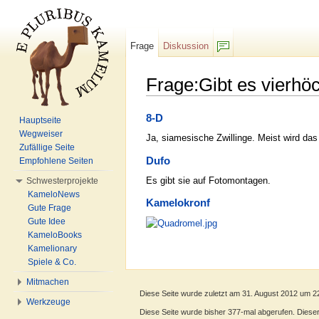
Frage
Diskussion
F/b
Frage:Gibt es vierhö
Wechseln zu:
Navigation
,
Suche
8-D
Hauptseite
Wegweiser
Ja, siamesische Zwillinge. Meist wird das
Zufällige Seite
Dufo
Empfohlene Seiten
Es gibt sie auf Fotomontagen.
Schwesterprojekte
KameloNews
Kamelokronf
Gute Frage
Gute Idee
KameloBooks
Kamelionary
Spiele & Co.
Mitmachen
Diese Seite wurde zuletzt am 31. August 2012 um 2
Werkzeuge
Diese Seite wurde bisher 377-mal abgerufen. Dieser Z