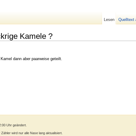
Lesen
Quelltext
ckrige Kamele ?
 Kamel dann aber paarweise geteilt.
2:00 Uhr geändert.
ähler wird nur alle Nase lang aktualisiert.