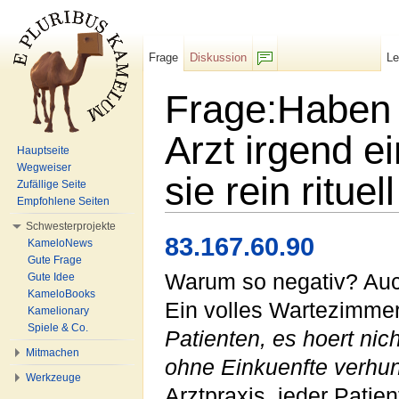
Frage
Diskussion
L
F/b
Frage:Haben
Arzt irgend e
Hauptseite
Wegweiser
sie rein ritue
Zufällige Seite
Empfohlene Seiten
Wechseln zu:
Navigation
,
Suche
Schwesterprojekte
83.167.60.90
KameloNews
Gute Frage
Warum so negativ? Auc
Gute Idee
KameloBooks
Ein volles Wartezimmer
Kamelionary
Spiele & Co.
Patienten, es hoert nich
Mitmachen
ohne Einkuenfte verhu
Werkzeuge
Arztpraxis, jeder Patien