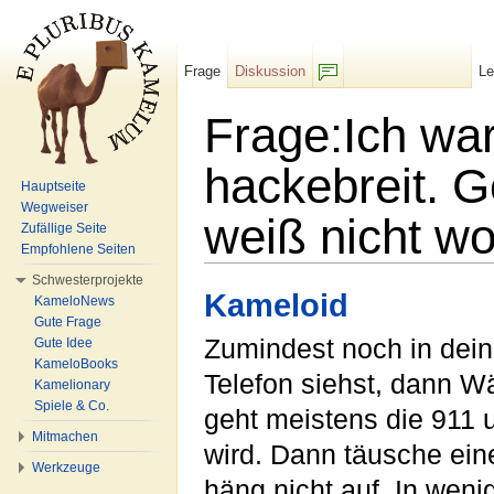
Frage
Diskussion
L
F/b
Frage:Ich war
hackebreit. 
Hauptseite
Wegweiser
weiß nicht wo
Zufällige Seite
Empfohlene Seiten
Wechseln zu:
Navigation
,
Suche
Schwesterprojekte
Kameloid
KameloNews
Gute Frage
Zumindest noch in dein
Gute Idee
KameloBooks
Telefon siehst, dann W
Kamelionary
Spiele & Co.
geht meistens die 911 u
Mitmachen
wird. Dann täusche ein
Werkzeuge
häng nicht auf. In weni