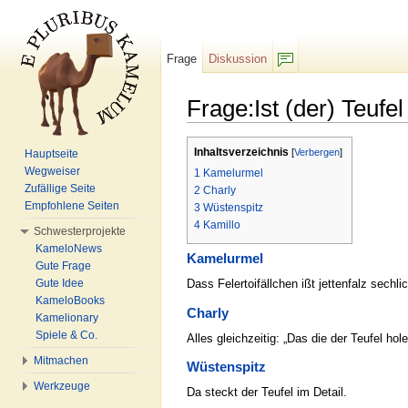
Frage
Diskussion
F/b
Frage:Ist (der) Teufe
Wechseln zu:
Navigation
,
Suche
Inhaltsverzeichnis
[
Verbergen
]
Hauptseite
Wegweiser
1
Kamelurmel
Zufällige Seite
2
Charly
Empfohlene Seiten
3
Wüstenspitz
4
Kamillo
Schwesterprojekte
KameloNews
Kamelurmel
Gute Frage
Gute Idee
Dass Felertoifällchen ißt jettenfalz sechlic
KameloBooks
Charly
Kamelionary
Spiele & Co.
Alles gleichzeitig: „Das die der Teufel hole
Mitmachen
Wüstenspitz
Werkzeuge
Da steckt der Teufel im Detail.