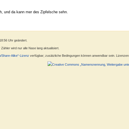
h, und da kann mer des Zipfelsche sehn.
18:56 Uhr geändert.
ähler wird nur alle Nase lang aktualisiert.
n/Share-Alike“-Lizenz
verfügbar; zusätzliche Bedingungen können anwendbar sein. Lizenzen f