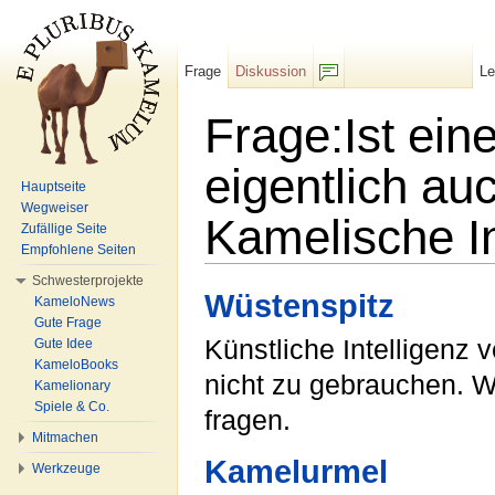
Frage
Diskussion
L
F/b
Frage:Ist eine
eigentlich au
Hauptseite
Wegweiser
Kamelische In
Zufällige Seite
Empfohlene Seiten
Wechseln zu:
Navigation
,
Suche
Schwesterprojekte
Wüstenspitz
KameloNews
Gute Frage
Künstliche Intelligenz 
Gute Idee
KameloBooks
nicht zu gebrauchen. W
Kamelionary
Spiele & Co.
fragen.
Mitmachen
Kamelurmel
Werkzeuge