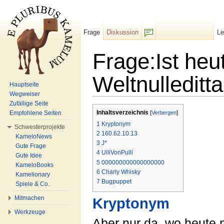
Frage
Diskussion
L
F/b
Frage:Ist heu
Weltnulleditt
Hauptseite
Wegweiser
Wechseln zu:
Navigation
,
Suche
Zufällige Seite
Inhaltsverzeichnis
Empfohlene Seiten
[
Verbergen
]
1
Kryptonym
Schwesterprojekte
2
160.62.10.13
KameloNews
3
J*
Gute Frage
4
UlliVonPulli
Gute Idee
5
000000000000000000
KameloBooks
6
Charly Whisky
Kamelionary
7
Bugpuppet
Spiele & Co.
Mitmachen
Kryptonym
Werkzeuge
Aber nur da, wo heute ni