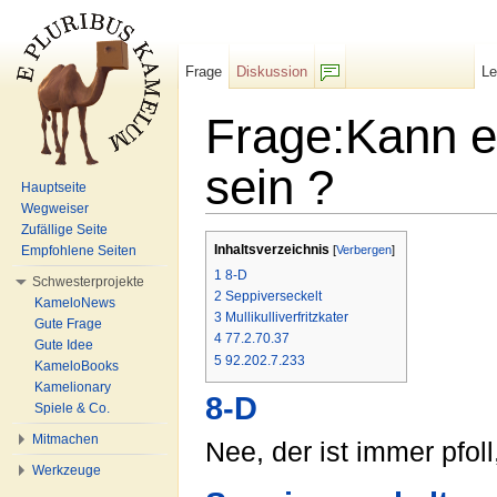
Frage
Diskussion
L
F/b
Frage:Kann ei
sein ?
Hauptseite
Wegweiser
Wechseln zu:
Navigation
,
Suche
Zufällige Seite
Inhaltsverzeichnis
Empfohlene Seiten
[
Verbergen
]
1
8-D
Schwesterprojekte
2
Seppiverseckelt
KameloNews
3
Mullikulliverfritzkater
Gute Frage
4
77.2.70.37
Gute Idee
5
92.202.7.233
KameloBooks
Kamelionary
8-D
Spiele & Co.
Mitmachen
Nee, der ist immer pfoll
Werkzeuge