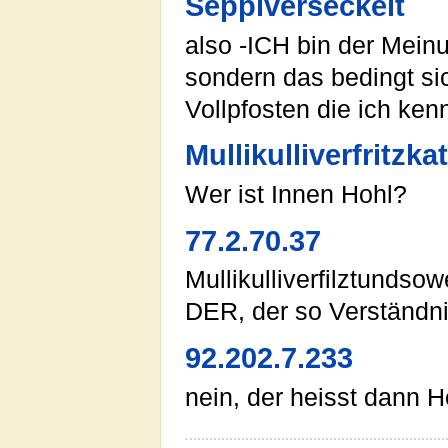
Seppiverseckelt
also -ICH bin der Meinu
sondern das bedingt si
Vollpfosten die ich ken
Mullikulliverfritzka
Wer ist Innen Hohl?
77.2.70.37
Mullikulliverfilztundso
DER, der so Verständnisl
92.202.7.233
nein, der heisst dann 