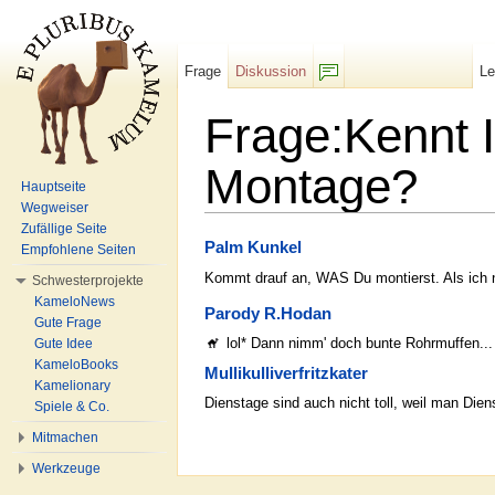
Frage
Diskussion
L
F/b
Frage:Kennt I
Montage?
Hauptseite
Wegweiser
Wechseln zu:
Navigation
,
Suche
Zufällige Seite
Palm Kunkel
Empfohlene Seiten
Kommt drauf an, WAS Du montierst. Als ich 
Schwesterprojekte
KameloNews
Parody R.Hodan
Gute Frage
lol* Dann nimm' doch bunte Rohrmuffen...
Gute Idee
KameloBooks
Mullikulliverfritzkater
Kamelionary
Dienstage sind auch nicht toll, weil man Diens
Spiele & Co.
Mitmachen
Werkzeuge